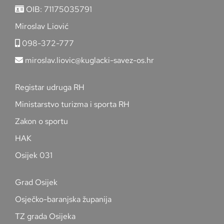
OIB: 71175035791
Miroslav Liović
098-372-777
miroslav.liovic@kuglacki-savez-os.hr
Registar udruga RH
Ministarstvo turizma i sporta RH
Zakon o sportu
HAK
Osijek 031
Grad Osijek
Osječko-baranjska županija
TZ grada Osijeka