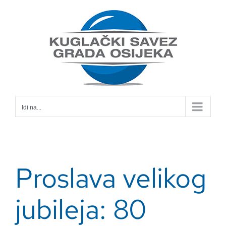
Skip
to
content
Idi na...
Proslava velikog
jubileja: 80