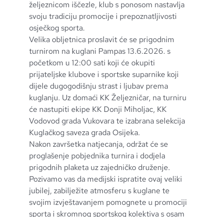
željeznicom iščezle, klub s ponosom nastavlja
svoju tradiciju promocije i prepoznatljivosti
osječkog sporta.
Velika obljetnica proslavit će se prigodnim
turnirom na kuglani Pampas 13.6.2026. s
početkom u 12:00 sati koji će okupiti
prijateljske klubove i sportske suparnike koji
dijele dugogodišnju strast i ljubav prema
kuglanju. Uz domaći KK Željezničar, na turniru
će nastupiti ekipe KK Donji Miholjac, KK
Vodovod grada Vukovara te izabrana selekcija
Kuglačkog saveza grada Osijeka.
Nakon završetka natjecanja, održat će se
proglašenje pobjednika turnira i dodjela
prigodnih plaketa uz zajedničko druženje.
Pozivamo vas da medijski ispratite ovaj veliki
jubilej, zabilježite atmosferu s kuglane te
svojim izvještavanjem pomognete u promociji
sporta i skromnog sportskog kolektiva s osam