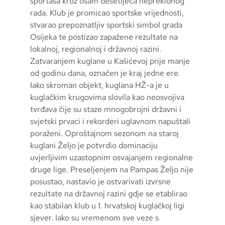
sportaša kroz osam desetljeća neprekidnog
rada. Klub je promicao sportske vrijednosti,
stvarao prepoznatljiv sportski simbol grada
Osijeka te postizao zapažene rezultate na
lokalnoj, regionalnoj i državnoj razini.
Zatvaranjem kuglane u Kašićevoj prije manje
od godinu dana, označen je kraj jedne ere.
Iako skroman objekt, kuglana HŽ-a je u
kuglačkim krugovima slovila kao neosvojiva
tvrđava čije su staze mnogobrojni državni i
svjetski prvaci i rekorderi uglavnom napuštali
poraženi. Oproštajnom sezonom na staroj
kuglani Željo je potvrdio dominaciju
uvjerljivim uzastopnim osvajanjem regionalne
druge lige. Preseljenjem na Pampas Željo nije
posustao, nastavio je ostvarivati izvrsne
rezultate na državnoj razini gdje se etablirao
kao stabilan klub u 1. hrvatskoj kuglačkoj ligi
sjever. Iako su vremenom sve veze s