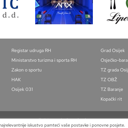
Registar udruga RH
Grad Osijek
Ministarstvo turizma i sporta RH
Osječko-bara
Zakon o sportu
TZ grada Osi
HAK
TZ OBŽ
Osijek 031
TZ Baranje
Kopački rit
Zaštita osobnih podataka
 najrelevantnije iskustvo pamteći vaše postavke i ponovne posjete.