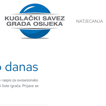
NATJECANJA
o danas
e raspis za ovosezonsko
 liste igrača. Prijave se