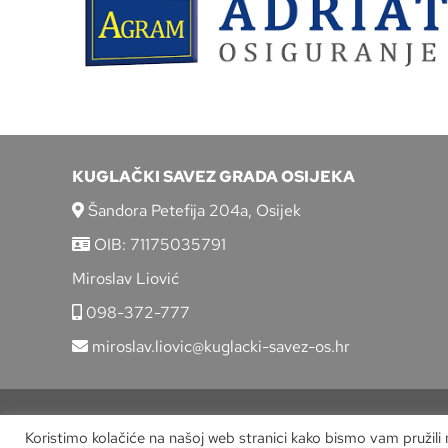
KUGLAČKI SAVEZ GRADA OSIJEKA
Šandora Petefija 204a, Osijek
OIB: 71175035791
Miroslav Liović
098-372-777
miroslav.liovic@kuglacki-savez-os.hr
Koristimo kolačiće na našoj web stranici kako bismo vam pružili