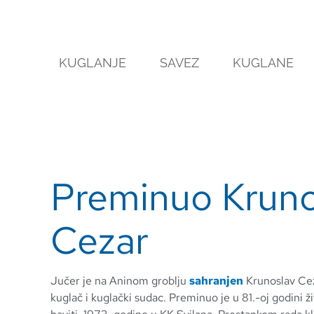
Skip
to
content
KUGLANJE
SAVEZ
KUGLANE
Preminuo Kruno
Cezar
Jučer je na Aninom groblju
sahranjen
Krunoslav Cez
kuglač i kuglački sudac. Preminuo je u 81.-oj godini 