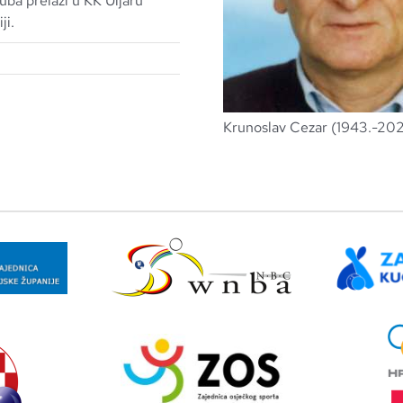
uba prelazi u KK Uljaru
ji.
Krunoslav Cezar (1943.-202