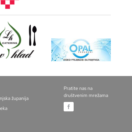
Pratite nas na
društvenim mrežama
njska županija
jeka