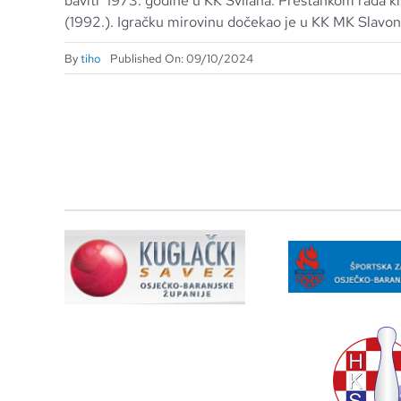
baviti 1973. godine u KK Svilana. Prestankom rada kl
(1992.). Igračku mirovinu dočekao je u KK MK Slavoni
By
tiho
Published On: 09/10/2024