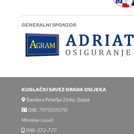
GENERALNI SPONZOR
KUGLAČKI SAVEZ GRADA OSIJEKA
Šandora Petefija 204a, Osijek
OIB: 71175035791
Miroslav Liović
098-372-777