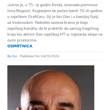
Jutros je, u 75.-oj godini života, iznenada preminuo
Ivica Begović. Kuglanjem se počeo baviti 70-ih godina
u osječkom Grafičaru, čiji je bio član i u kasnijoj fuziji
sa Vodovodom. Nekoliko sezona branio je boje
osječkog Kandita, da bi praktički do samog tragičnog
kraja bio aktivni član osječkog HT-a, najstarije ekipe na
ovim prostorima.
OSMRTNICA
By
tiho
Published On: 04/12/2024