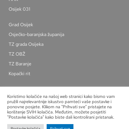
Osijek 031
Grad Osijek
Osječko-baranjska županija
TZ grada Osijeka
TZ OBŽ
TZ Baranje
Kopački rit
Pratite nas na društvenim mrežama
Koristimo kolačiće na našoj web stranici kako bismo vam
pružili najrelevantnije iskustvo pamteći vaše postavke i
ponovne posjete. Klikom na "Prihvati sve" pristajete na
korištenje SVIH kolačića. Međutim, možete posjetiti
"Postavke kolačića" kako biste dali kontrolirani pristanak.
Zaštita osobnih podataka
Postavke kolačića
Prihvati sve