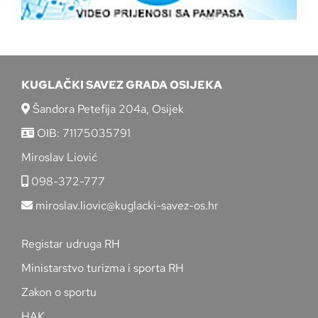
KUGLAČKI SAVEZ GRADA OSIJEKA
Šandora Petefija 204a, Osijek
OIB: 71175035791
Miroslav Liović
098-372-777
miroslav.liovic@kuglacki-savez-os.hr
Registar udruga RH
Ministarstvo turizma i sporta RH
Zakon o sportu
HAK