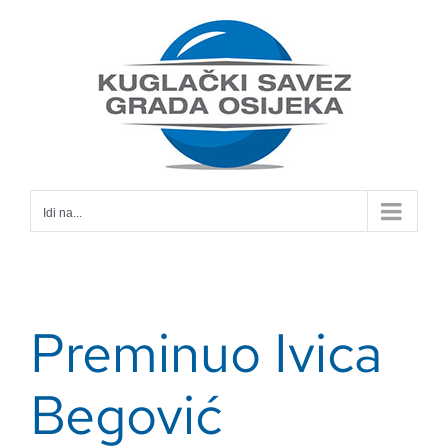
Skip
to
content
Idi na...
Preminuo Ivica
Begović