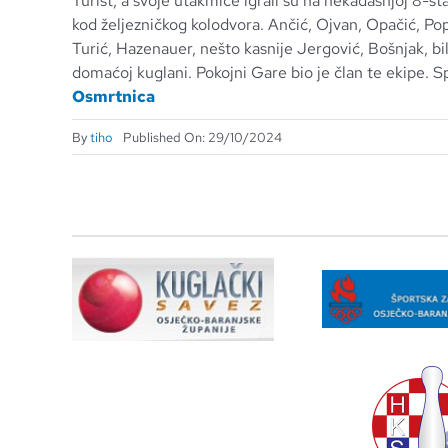
Turist, a svoje utakmice igrali su na nekadašnjoj 8-sta
kod željezničkog kolodvora. Ančić, Ojvan, Opačić, Po
Turić, Hazenauer, nešto kasnije Jergović, Bošnjak, bil
domaćoj kuglani. Pokojni Gare bio je član te ekipe. S
Osmrtnica
By
tiho
Published On: 29/10/2024