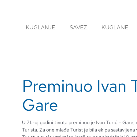
Skip
to
content
KUGLANJE
SAVEZ
KUGLANE
Preminuo Ivan T
Gare
U 71.-oj godini života preminuo je Ivan Turić – Gare,
Turista. Za one mlađe Turist je bila ekipa sastavljena