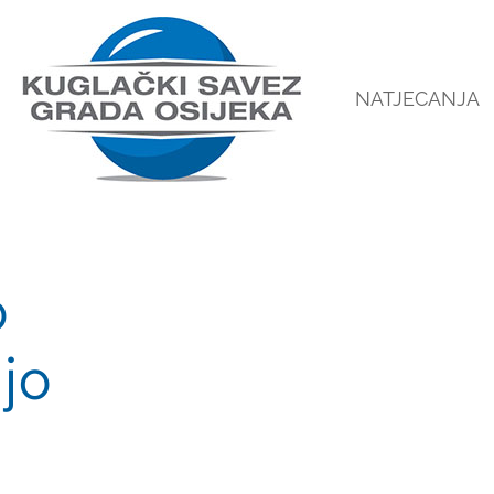
NATJECANJA
o
jo