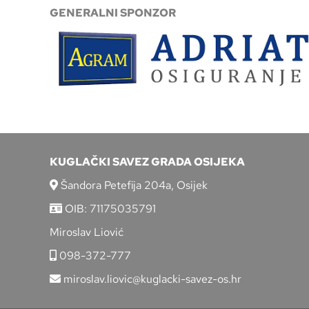
GENERALNI SPONZOR
KUGLAČKI SAVEZ GRADA OSIJEKA
Šandora Petefija 204a, Osijek
OIB: 71175035791
Miroslav Liović
098-372-777
miroslav.liovic@kuglacki-savez-os.hr