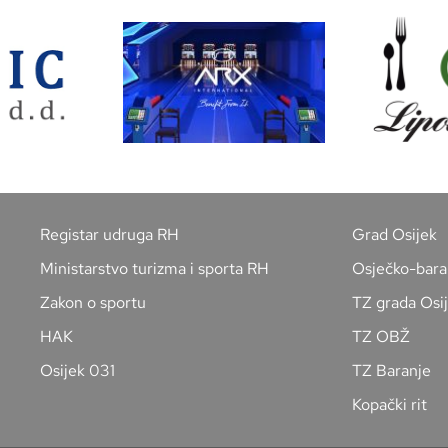
Registar udruga RH
Grad Osijek
Ministarstvo turizma i sporta RH
Osječko-bara
Zakon o sportu
TZ grada Osi
HAK
TZ OBŽ
Osijek 031
TZ Baranje
Kopački rit