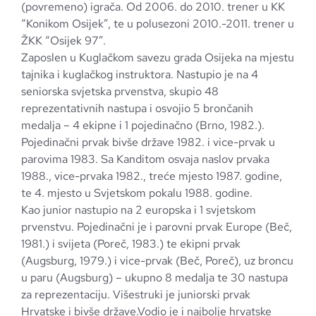
(povremeno) igrača. Od 2006. do 2010. trener u KK
“Konikom Osijek”, te u polusezoni 2010.-2011. trener u
ŽKK “Osijek 97”.
Zaposlen u Kuglačkom savezu grada Osijeka na mjestu
tajnika i kuglačkog instruktora. Nastupio je na 4
seniorska svjetska prvenstva, skupio 48
reprezentativnih nastupa i osvojio 5 brončanih
medalja – 4 ekipne i 1 pojedinačno (Brno, 1982.).
Pojedinačni prvak bivše države 1982. i vice-prvak u
parovima 1983. Sa Kanditom osvaja naslov prvaka
1988., vice-prvaka 1982., treće mjesto 1987. godine,
te 4. mjesto u Svjetskom pokalu 1988. godine.
Kao junior nastupio na 2 europska i 1 svjetskom
prvenstvu. Pojedinačni je i parovni prvak Europe (Beč,
1981.) i svijeta (Poreč, 1983.) te ekipni prvak
(Augsburg, 1979.) i vice-prvak (Beč, Poreč), uz broncu
u paru (Augsburg) – ukupno 8 medalja te 30 nastupa
za reprezentaciju. Višestruki je juniorski prvak
Hrvatske i bivše države.Vodio je i najbolje hrvatske