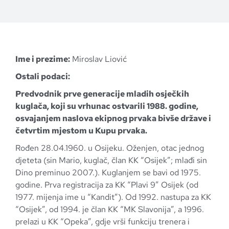
Ime i prezime:
Miroslav Liović
Ostali podaci:
Predvodnik prve generacije mladih osječkih
kuglača, koji su vrhunac ostvarili 1988. godine,
osvajanjem naslova ekipnog prvaka bivše države i
četvrtim mjestom u Kupu prvaka.
Rođen 28.04.1960. u Osijeku. Oženjen, otac jednog
djeteta (sin Mario, kuglač, član KK “Osijek”; mlađi sin
Dino preminuo 2007.). Kuglanjem se bavi od 1975.
godine. Prva registracija za
KK “Plavi 9” Osijek (od
1977. mijenja ime u “Kandit”). Od 1992. nastupa za KK
“Osijek”, od 1994. je član KK “MK Slavonija”, a 1996.
prelazi u KK “Opeka”, gdje vrši funkciju trenera i