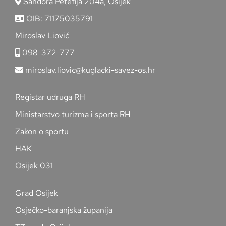
Šandora Petefija 204a, Osijek
OIB: 71175035791
Miroslav Liović
098-372-777
miroslav.liovic@kuglacki-savez-os.hr
Registar udruga RH
Ministarstvo turizma i sporta RH
Zakon o sportu
HAK
Osijek 031
Grad Osijek
Osječko-baranjska županija