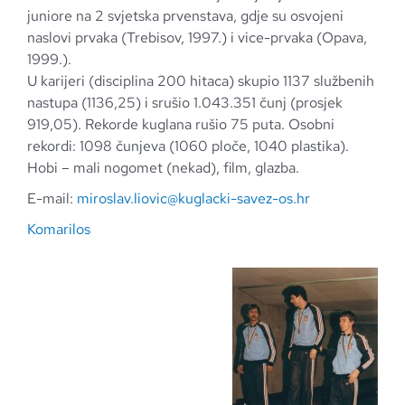
juniore na 2 svjetska prvenstava, gdje su osvojeni
naslovi prvaka (Trebisov, 1997.) i vice-prvaka (Opava,
1999.).
U karijeri (disciplina 200 hitaca) skupio 1137 službenih
nastupa (1136,25) i srušio 1.043.351 čunj (prosjek
919,05). Rekorde kuglana rušio 75 puta. Osobni
rekordi: 1098 čunjeva (1060 ploče, 1040 plastika).
Hobi – mali nogomet (nekad), film, glazba.
E-mail:
miroslav.liovic@kuglacki-savez-os.hr
Komarilos