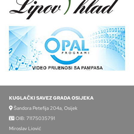
KUGLAČKI SAVEZ GRADA OSIJEKA
Šandora Petefija 204a, Osijek
OIB: 71175035791
Miroslav Liović