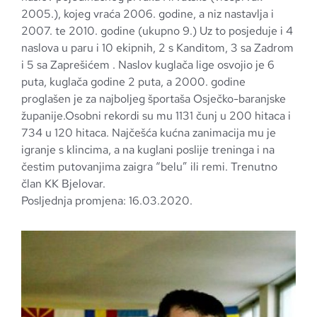
2005.), kojeg vraća 2006. godine, a niz nastavlja i
2007. te 2010. godine (ukupno 9.) Uz to posjeduje i 4
naslova u paru i 10 ekipnih, 2 s Kanditom, 3 sa Zadrom
i 5 sa Zaprešićem . Naslov kuglača lige osvojio je 6
puta, kuglača godine 2 puta, a 2000. godine
proglašen je za najboljeg športaša Osječko-baranjske
županije.Osobni rekordi su mu 1131 čunj u 200 hitaca i
734 u 120 hitaca. Najčešća kućna zanimacija mu je
igranje s klincima, a na kuglani poslije treninga i na
čestim putovanjima zaigra “belu” ili remi. Trenutno
član KK Bjelovar.
Posljednja promjena: 16.03.2020.