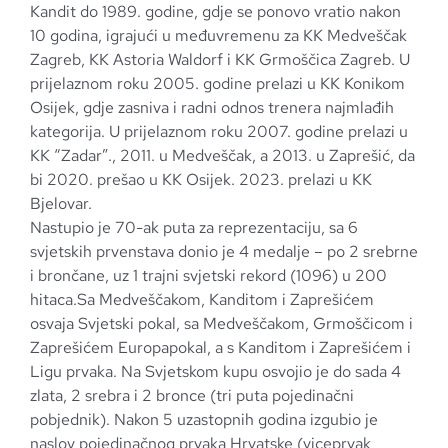
Kandit do 1989. godine, gdje se ponovo vratio nakon
10 godina, igrajući u međuvremenu za KK Medveščak
Zagreb, KK Astoria Waldorf i KK Grmoščica Zagreb. U
prijelaznom roku 2005. godine prelazi u KK Konikom
Osijek, gdje zasniva i radni odnos trenera najmlađih
kategorija. U prijelaznom roku 2007. godine prelazi u
KK “Zadar”., 2011. u Medveščak, a 2013. u Zaprešić, da
bi 2020. prešao u KK Osijek. 2023. prelazi u KK
Bjelovar.
Nastupio je 70-ak puta za reprezentaciju, sa 6
svjetskih prvenstava donio je 4 medalje – po 2 srebrne
i brončane, uz 1 trajni svjetski rekord (1096) u 200
hitaca.Sa Medveščakom, Kanditom i Zaprešićem
osvaja Svjetski pokal, sa Medveščakom, Grmoščicom i
Zaprešićem Europapokal, a s Kanditom i Zaprešićem i
Ligu prvaka. Na Svjetskom kupu osvojio je do sada 4
zlata, 2 srebra i 2 bronce (tri puta pojedinačni
pobjednik). Nakon 5 uzastopnih godina izgubio je
naslov pojedinačnog prvaka Hrvatske (viceprvak