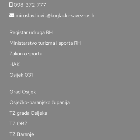
098-372-777
miroslav.liovic@kuglacki-savez-os.hr
Registar udruga RH
Ministarstvo turizma i sporta RH
Zakon o sportu
HAK
Osijek 031
Grad Osijek
Osječko-baranjska županija
TZ grada Osijeka
TZ OBŽ
TZ Baranje