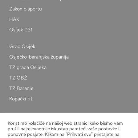
Zakon o sportu
HAK
Osijek 031
Grad Osijek
Osječko-baranjska županija
TZ grada Osijeka
TZ OBŽ
TZ Baranje
Kopački rit
Pratite nas na društvenim mrežama
Koristimo kolačiće na našoj web stranici kako bismo vam
pružili najrelevantnije iskustvo pamteći vaše postavke i
ponovne posjete. Klikom na "Prihvati sve" pristajete na