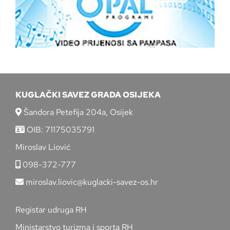
KUGLAČKI SAVEZ GRADA OSIJEKA
Šandora Petefija 204a, Osijek
OIB: 71175035791
Miroslav Liović
098-372-777
miroslav.liovic@kuglacki-savez-os.hr
Registar udruga RH
Ministarstvo turizma i sporta RH