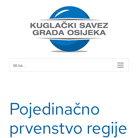
Skip
to
content
Idi na...
Pojedinačno
prvenstvo regije