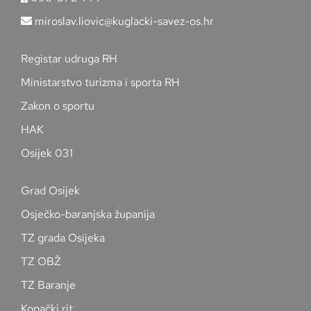
miroslav.liovic@kuglacki-savez-os.hr
Registar udruga RH
Ministarstvo turizma i sporta RH
Zakon o sportu
HAK
Osijek 031
Grad Osijek
Osječko-baranjska županija
TZ grada Osijeka
TZ OBŽ
TZ Baranje
Kopački rit