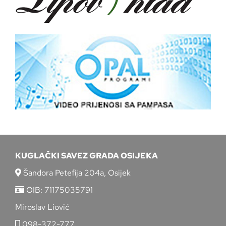
KUGLAČKI SAVEZ GRADA OSIJEKA
Šandora Petefija 204a, Osijek
OIB: 71175035791
Miroslav Liović
098-372-777