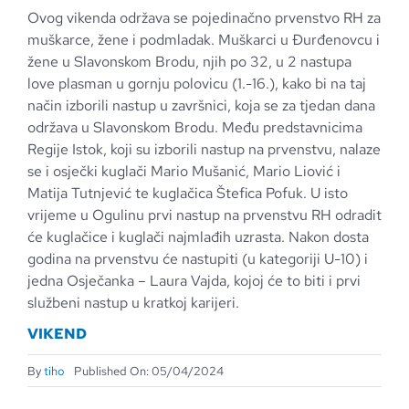
Ovog vikenda održava se pojedinačno prvenstvo RH za
muškarce, žene i podmladak. Muškarci u Đurđenovcu i
žene u Slavonskom Brodu, njih po 32, u 2 nastupa
love plasman u gornju polovicu (1.-16.), kako bi na taj
način izborili nastup u završnici, koja se za tjedan dana
održava u Slavonskom Brodu. Među predstavnicima
Regije Istok, koji su izborili nastup na prvenstvu, nalaze
se i osječki kuglači Mario Mušanić, Mario Liović i
Matija Tutnjević te kuglačica Štefica Pofuk. U isto
vrijeme u Ogulinu prvi nastup na prvenstvu RH odradit
će kuglačice i kuglači najmlađih uzrasta. Nakon dosta
godina na prvenstvu će nastupiti (u kategoriji U-10) i
jedna Osječanka – Laura Vajda, kojoj će to biti i prvi
službeni nastup u kratkoj karijeri.
VIKEND
By
tiho
Published On: 05/04/2024