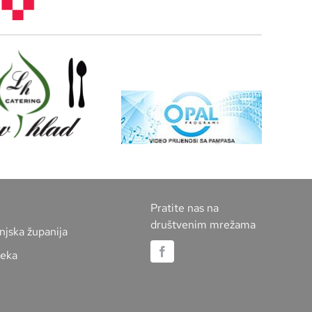
Pratite nas na
društvenim mrežama
njska županija
jeka