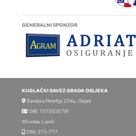
GENERALNI SPONZOR
KUGLAČKI SAVEZ GRADA OSIJEKA
Šandora Petefija 204a, Osijek
OIB: 71175035791
Miroslav Liović
098-372-777