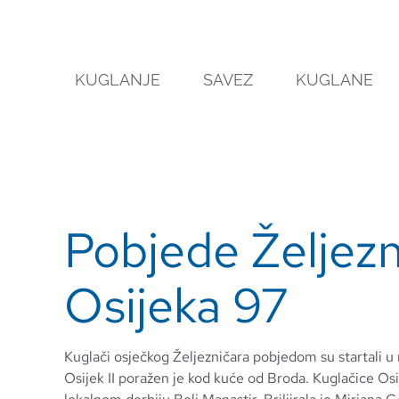
Skip
to
content
KUGLANJE
SAVEZ
KUGLANE
Pobjede Željezn
Osijeka 97
Kuglači osječkog Željezničara pobjedom su startali u
Osijek II poražen je kod kuće od Broda. Kuglačice Osi