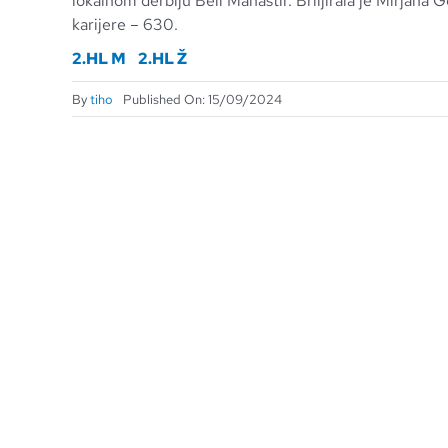
lokalnom derbiju Beli Manastir. Briljirala je Mirjana G
karijere – 630.
2.HL M
2.HL Ž
By
tiho
Published On: 15/09/2024