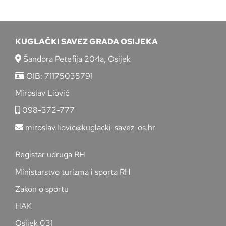
KUGLAČKI SAVEZ GRADA OSIJEKA
Šandora Petefija 204a, Osijek
OIB: 71175035791
Miroslav Liović
098-372-777
miroslav.liovic@kuglacki-savez-os.hr
Registar udruga RH
Ministarstvo turizma i sporta RH
Zakon o sportu
HAK
Osijek 031