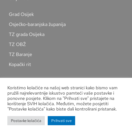
Grad Osijek
Osječko-baranjska županija
TZ grada Osijeka
TZ OBŽ
TZ Baranje
Kopački rit
Pratite nas na društvenim mrežama
Koristimo kolačiće na našoj web stranici kako bismo vam
pružili najrelevantnije iskustvo pamteći vaše postavke i
ponovne posjete. Klikom na "Prihvati sve" pristajete na
korištenje SVIH kolačića. Međutim, možete posjetiti
"Postavke kolačića" kako biste dali kontrolirani pristanak.
Zaštita osobnih podataka
Postavke kolačića
Prihvati sve
Copyright
Kuglački savez grada Osijeka