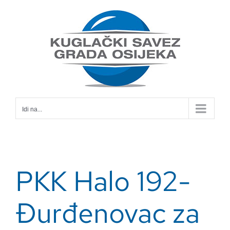
Skip
to
content
Idi na...
PKK Halo 192-
Đurđenovac za