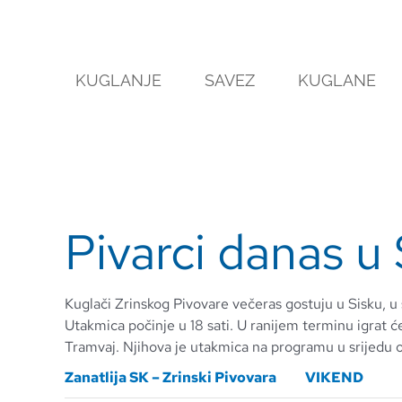
Skip
to
content
KUGLANJE
SAVEZ
KUGLANE
Pivarci danas u 
Kuglači Zrinskog Pivovare večeras gostuju u Sisku, u s
Utakmica počinje u 18 sati. U ranijem terminu igrat ć
Tramvaj. Njihova je utakmica na programu u srijedu od
Zanatlija SK – Zrinski Pivovara
VIKEND