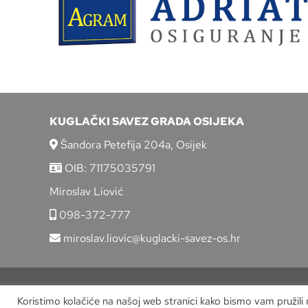
KUGLAČKI SAVEZ GRADA OSIJEKA
Šandora Petefija 204a, Osijek
OIB: 71175035791
Miroslav Liović
098-372-777
miroslav.liovic@kuglacki-savez-os.hr
Koristimo kolačiće na našoj web stranici kako bismo vam pružili