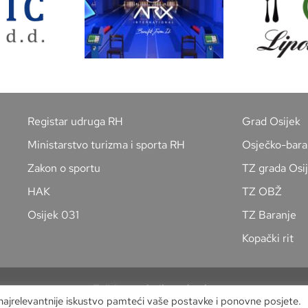
Registar udruga RH
Grad Osijek
Ministarstvo turizma i sporta RH
Osječko-bara
Zakon o sportu
TZ grada Osi
HAK
TZ OBŽ
Osijek 031
TZ Baranje
Kopački rit
Zaštita osobnih podataka
 najrelevantnije iskustvo pamteći vaše postavke i ponovne posjete.