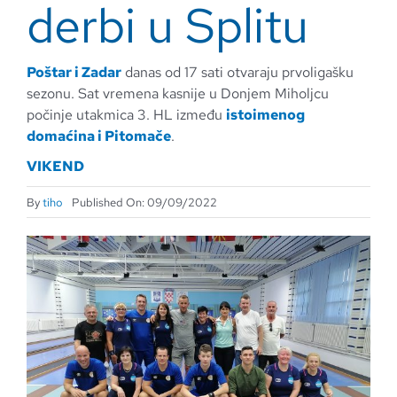
derbi u Splitu
Poštar i Zadar
danas od 17 sati otvaraju prvoligašku
sezonu. Sat vremena kasnije u Donjem Miholjcu
počinje utakmica 3. HL između
istoimenog
domaćina i Pitomače
.
VIKEND
By
tiho
Published On: 09/09/2022