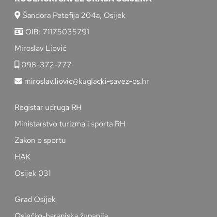
Šandora Petefija 204a, Osijek
OIB: 71175035791
Miroslav Liović
098-372-777
miroslav.liovic@kuglacki-savez-os.hr
Registar udruga RH
Ministarstvo turizma i sporta RH
Zakon o sportu
HAK
Osijek 031
Grad Osijek
Osječko-baranjska županija