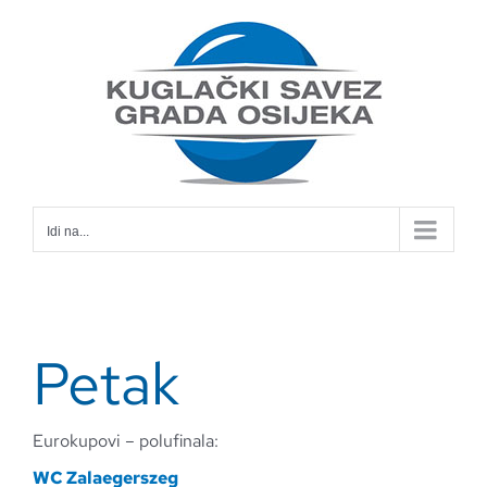
Skip
to
content
Idi na...
Petak
Eurokupovi – polufinala:
WC Zalaegerszeg