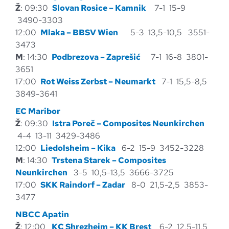
Ž
: 09:30
Slovan Rosice – Kamnik
7-1 15-9
3490-3303
12:00
Mlaka – BBSV Wien
5-3 13,5-10,5 3551-
3473
M
: 14:30
Podbrezova – Zaprešić
7-1 16-8 3801-
3651
17:00
Rot Weiss Zerbst – Neumarkt
7-1 15,5-8,5
3849-3641
EC Maribor
Ž
: 09:30
Istra Poreč – Composites Neunkirchen
4-4 13-11 3429-3486
12:00
Liedolsheim – Kika
6-2 15-9 3452-3228
M
: 14:30
Trstena Starek – Composites
Neunkirchen
3-5 10,5-13,5 3666-3725
17:00
SKK Raindorf – Zadar
8-0 21,5-2,5 3853-
3477
NBCC Apatin
Ž
: 12:00
KC Shrezheim – KK Brest
6-2 12,5-11,5