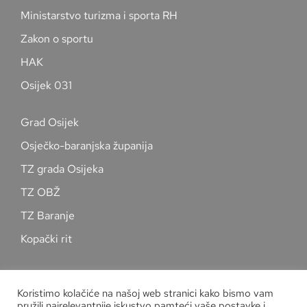
Ministarstvo turizma i sporta RH
Zakon o sportu
HAK
Osijek 031
Grad Osijek
Osječko-baranjska županija
TZ grada Osijeka
TZ OBŽ
TZ Baranje
Kopački rit
Pratite nas na društvenim mrežama
Koristimo kolačiće na našoj web stranici kako bismo vam
pružili najrelevantnije iskustvo pamteći vaše postavke i