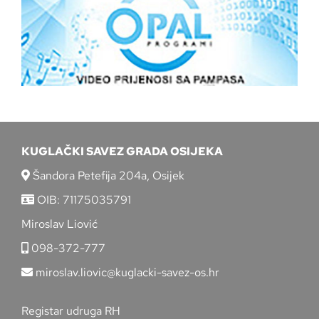
KUGLAČKI SAVEZ GRADA OSIJEKA
Šandora Petefija 204a, Osijek
OIB: 71175035791
Miroslav Liović
098-372-777
miroslav.liovic@kuglacki-savez-os.hr
Registar udruga RH