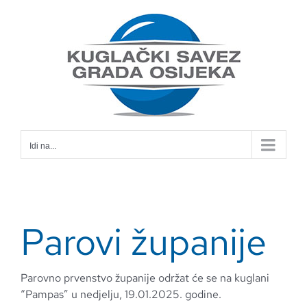
Skip
to
content
Idi na...
Parovi županije
Parovno prvenstvo županije održat će se na kuglani
“Pampas” u nedjelju, 19.01.2025. godine.