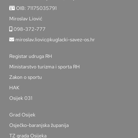
OIB: 71175035791
Miroslav Liović
098-372-777
miroslav.liovic@kuglacki-savez-os.hr
Registar udruga RH
Ministarstvo turizma i sporta RH
Zakon o sportu
HAK
Osijek 031
Grad Osijek
Osječko-baranjska županija
TZ grada Osijeka