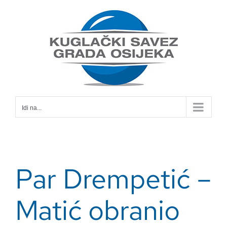
Skip
to
content
Idi na...
Par Drempetić –
Matić obranio