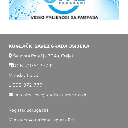
KUGLAČKI SAVEZ GRADA OSIJEKA
Šandora Petefija 204a, Osijek
OIB: 71175035791
Miroslav Liović
098-372-777
miroslav.liovic@kuglacki-savez-os.hr
Registar udruga RH
Ministarstvo turizma i sporta RH