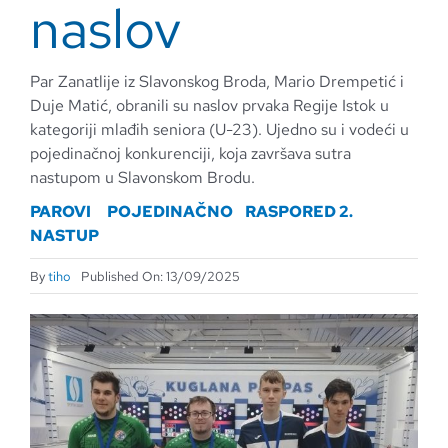
naslov
Par Zanatlije iz Slavonskog Broda, Mario Drempetić i
Duje Matić, obranili su naslov prvaka Regije Istok u
kategoriji mlađih seniora (U-23). Ujedno su i vodeći u
pojedinačnoj konkurenciji, koja završava sutra
nastupom u Slavonskom Brodu.
PAROVI
POJEDINAČNO
RASPORED 2.
NASTUP
By
tiho
Published On: 13/09/2025