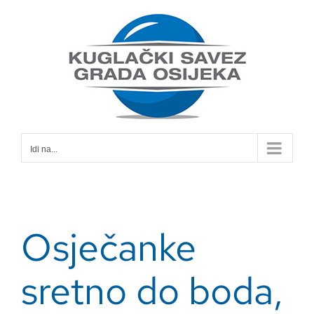
Skip
to
content
Idi na...
Osječanke
sretno do boda,