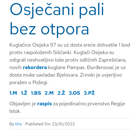
Osječani pali
bez otpora
Kuglačice Osijeka 97 su uz dosta sreće dohvatile 1 bod
protiv raspoloženih Siščanki. Kuglači Osijeka su
odigrali neshvatljivo loše protiv odličnih Zaprešićana,
novih
rekordera
kuglane Pampas. Đurđenovac je uz
dosta muke savladao Bjelovara. Zrinski je uvjerljivo
poražen u Požegi.
1.M
1.Ž
1.BS
2.M
2.Ž
3.OS
3.PŽ
Objavljen je
raspis
za pojedinačno prvenstvo Regije
Istok.
By
tiho
Published On: 23/10/2022