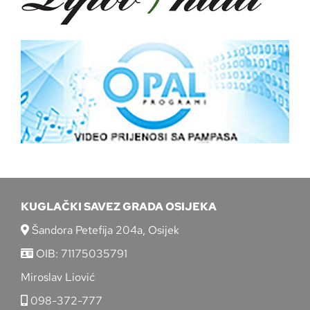
KUGLAČKI SAVEZ GRADA OSIJEKA
Šandora Petefija 204a, Osijek
OIB: 71175035791
Miroslav Liović
098-372-777