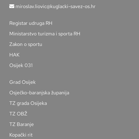
miroslav.liovic@kuglacki-savez-os.hr
Registar udruga RH
Ministarstvo turizma i sporta RH
Zakon o sportu
HAK
Osijek 031
Grad Osijek
Osječko-baranjska županija
TZ grada Osijeka
TZ OBŽ
TZ Baranje
Kopački rit