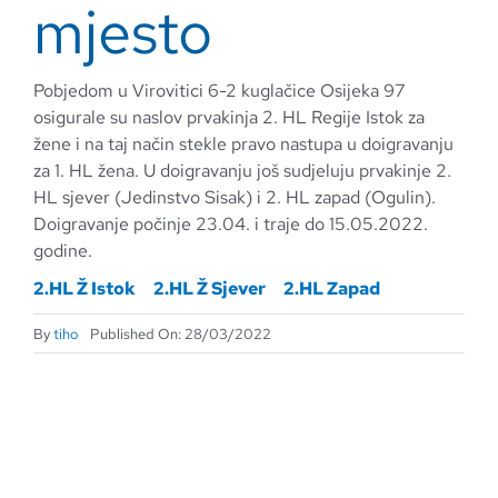
mjesto
Pobjedom u Virovitici 6-2 kuglačice Osijeka 97
osigurale su naslov prvakinja 2. HL Regije Istok za
žene i na taj način stekle pravo nastupa u doigravanju
za 1. HL žena. U doigravanju još sudjeluju prvakinje 2.
HL sjever (Jedinstvo Sisak) i 2. HL zapad (Ogulin).
Doigravanje počinje 23.04. i traje do 15.05.2022.
godine.
2.HL Ž Istok
2.HL Ž Sjever
2.HL Zapad
By
tiho
Published On: 28/03/2022