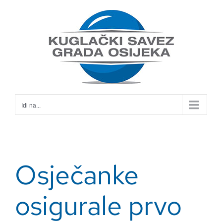
Skip
to
content
Idi na...
Osječanke
osigurale prvo