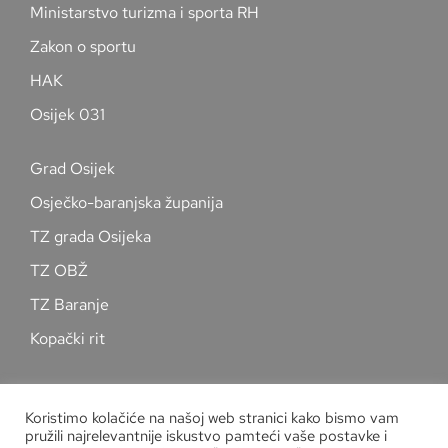
Ministarstvo turizma i sporta RH
Zakon o sportu
HAK
Osijek 031
Grad Osijek
Osječko-baranjska županija
TZ grada Osijeka
TZ OBŽ
TZ Baranje
Kopački rit
Pratite nas na društvenim mrežama
Koristimo kolačiće na našoj web stranici kako bismo vam
pružili najrelevantnije iskustvo pamteći vaše postavke i