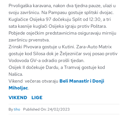
Prvoligaška karavana, nakon dva tjedna pauze, ulazi u
svoju završnicu. Na Pampasu gostuje splitski dvojac.
Kuglačice Osijeka 97 dočekuju Split od 12:30, a tri
sata kasnije kuglači Osijeka igraju protiv Poštara.
Pobjede osječkim predstavnicima osiguravaju mirniju
završnicu prvenstva.
Zrinski Pivovara gostuje u Kutini. Zara-Auto Matrix
gostuje kod Silosa dok je Željezničar svoj posao protiv
Vodovoda GV-a odradio prošli tjedan.
Osijek II dočekuje Dardu, a Tramvaj gostuje kod
Našica.
Vikend večeras otvaraju
Beli Manastir i Donji
Miholjac
.
VIKEND
LIGE
By
tiho
Published On: 24/02/2023