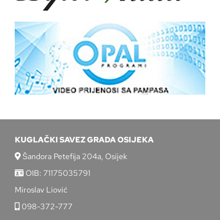
KUGLAČKI SAVEZ GRADA OSIJEKA
Šandora Petefija 204a, Osijek
OIB: 71175035791
Miroslav Liović
098-372-777