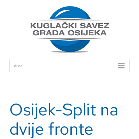
Skip
to
content
Idi na...
Osijek-Split na
dvije fronte