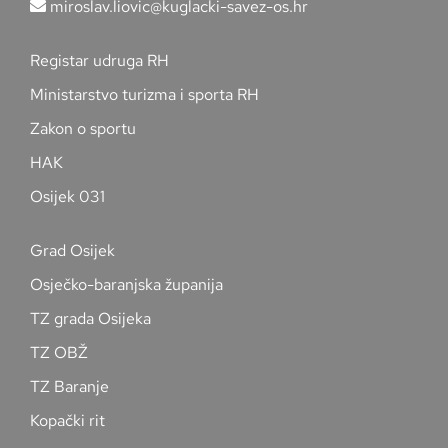
miroslav.liovic@kuglacki-savez-os.hr
Registar udruga RH
Ministarstvo turizma i sporta RH
Zakon o sportu
HAK
Osijek 031
Grad Osijek
Osječko-baranjska županija
TZ grada Osijeka
TZ OBŽ
TZ Baranje
Kopački rit