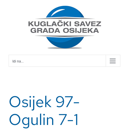
Skip
to
content
Idi na...
Osijek 97-
Ogulin 7-1