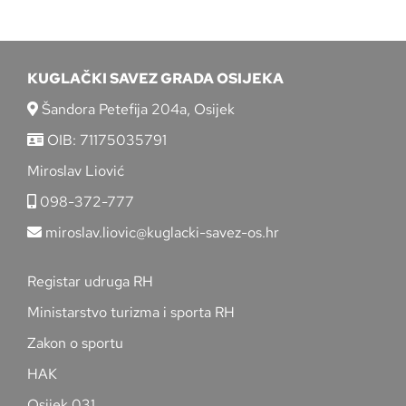
KUGLAČKI SAVEZ GRADA OSIJEKA
Šandora Petefija 204a, Osijek
OIB: 71175035791
Miroslav Liović
098-372-777
miroslav.liovic@kuglacki-savez-os.hr
Registar udruga RH
Ministarstvo turizma i sporta RH
Zakon o sportu
HAK
Osijek 031