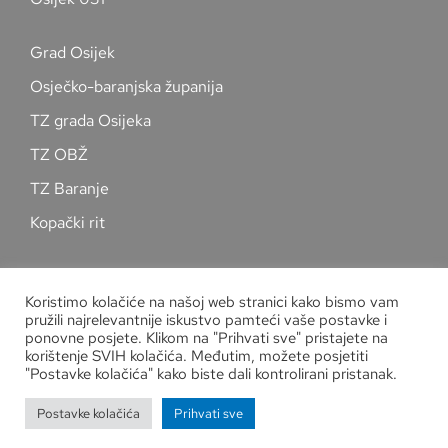
Grad Osijek
Osječko-baranjska županija
TZ grada Osijeka
TZ OBŽ
TZ Baranje
Kopački rit
Pratite nas na društvenim mrežama
Koristimo kolačiće na našoj web stranici kako bismo vam
pružili najrelevantnije iskustvo pamteći vaše postavke i
ponovne posjete. Klikom na "Prihvati sve" pristajete na
korištenje SVIH kolačića. Međutim, možete posjetiti
"Postavke kolačića" kako biste dali kontrolirani pristanak.
Zaštita osobnih podataka
Postavke kolačića
Prihvati sve
Copyright
Kuglački savez grada Osijeka