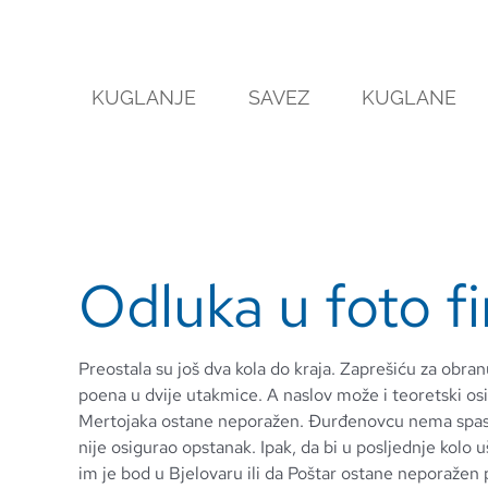
Skip
to
content
KUGLANJE
SAVEZ
KUGLANE
Odluka u foto fi
Preostala su još dva kola do kraja. Zaprešiću za obra
poena u dvije utakmice. A naslov može i teoretski osi
Mertojaka ostane neporažen. Đurđenovcu nema spasa,
nije osigurao opstanak. Ipak, da bi u posljednje kolo
im je bod u Bjelovaru ili da Poštar ostane neporažen 