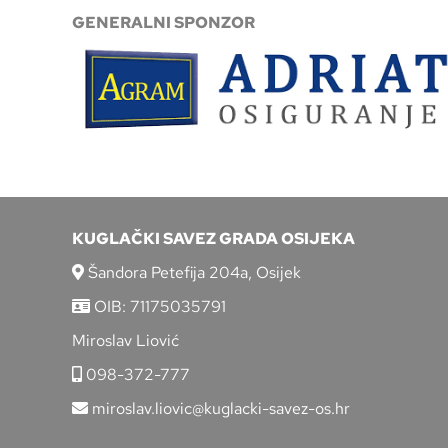
GENERALNI SPONZOR
KUGLAČKI SAVEZ GRADA OSIJEKA
Šandora Petefija 204a, Osijek
OIB: 71175035791
Miroslav Liović
098-372-777
miroslav.liovic@kuglacki-savez-os.hr