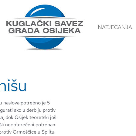
NATJECANJA
nišu
nu naslova potrebno je 5
gurati ako u derbiju protiv
 dok Osijek teoretski još
 ušli neopterećeni potreban
protiv Grmoščice u Splitu.