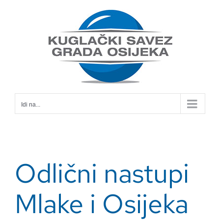
Skip
to
content
Idi na...
Odlični nastupi
Mlake i Osijeka