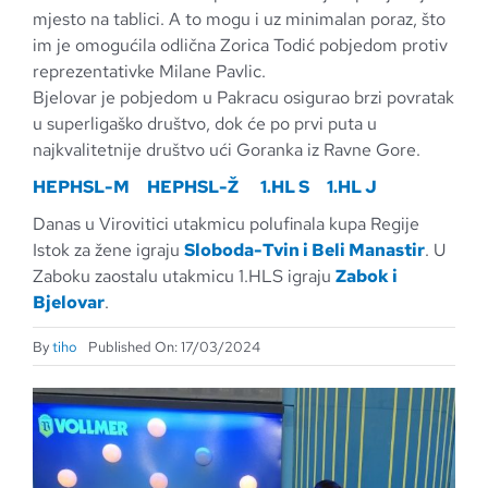
mjesto na tablici. A to mogu i uz minimalan poraz, što
im je omogućila odlična Zorica Todić pobjedom protiv
reprezentativke Milane Pavlic.
Bjelovar je pobjedom u Pakracu osigurao brzi povratak
u superligaško društvo, dok će po prvi puta u
najkvalitetnije društvo ući Goranka iz Ravne Gore.
HEPHSL-M
HEPHSL-Ž
1.HL S
1.HL J
Danas u Virovitici utakmicu polufinala kupa Regije
Istok za žene igraju
Sloboda-Tvin i Beli Manastir
. U
Zaboku zaostalu utakmicu 1.HLS igraju
Zabok i
Bjelovar
.
By
tiho
Published On: 17/03/2024