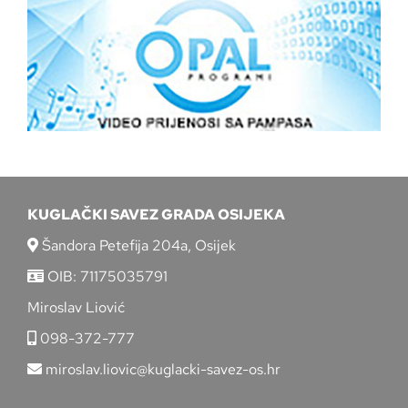
KUGLAČKI SAVEZ GRADA OSIJEKA
Šandora Petefija 204a, Osijek
OIB: 71175035791
Miroslav Liović
098-372-777
miroslav.liovic@kuglacki-savez-os.hr