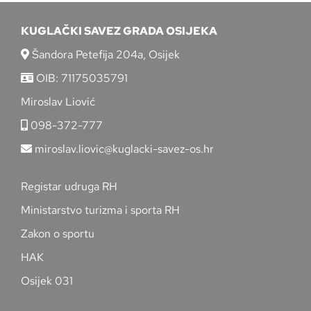
KUGLAČKI SAVEZ GRADA OSIJEKA
Šandora Petefija 204a, Osijek
OIB: 71175035791
Miroslav Liović
098-372-777
miroslav.liovic@kuglacki-savez-os.hr
Registar udruga RH
Ministarstvo turizma i sporta RH
Zakon o sportu
HAK
Osijek 031