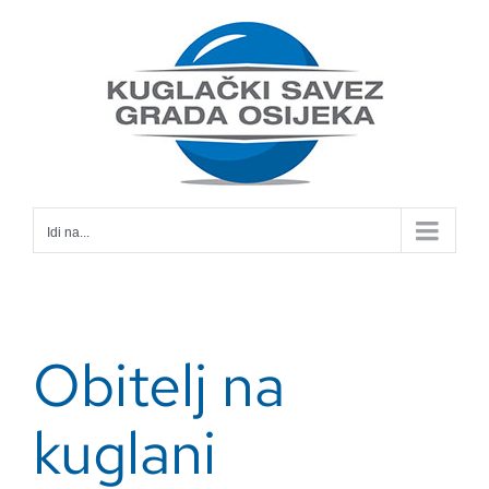
Skip
to
content
Idi na...
Obitelj na
kuglani