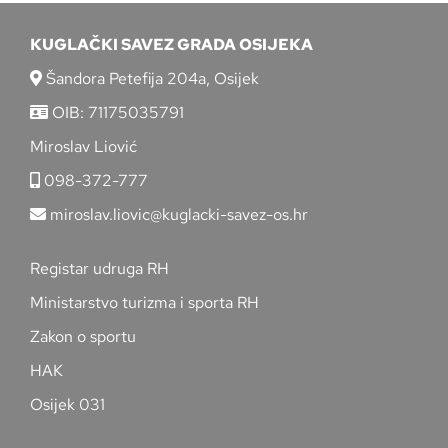
KUGLAČKI SAVEZ GRADA OSIJEKA
Šandora Petefija 204a, Osijek
OIB: 71175035791
Miroslav Liović
098-372-777
miroslav.liovic@kuglacki-savez-os.hr
Registar udruga RH
Ministarstvo turizma i sporta RH
Zakon o sportu
HAK
Osijek 031