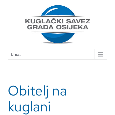
Skip
to
content
Idi na...
Obitelj na
kuglani