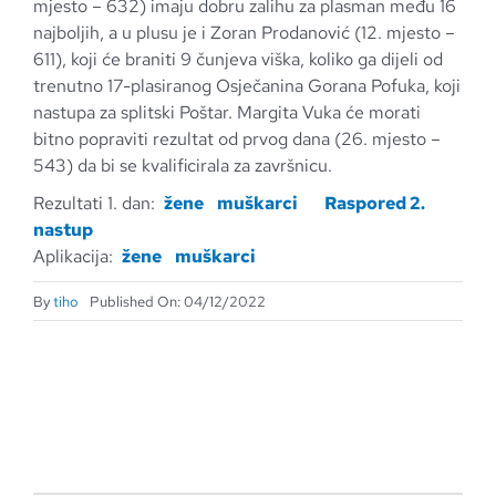
mjesto – 632) imaju dobru zalihu za plasman među 16
najboljih, a u plusu je i Zoran Prodanović (12. mjesto –
611), koji će braniti 9 čunjeva viška, koliko ga dijeli od
trenutno 17-plasiranog Osječanina Gorana Pofuka, koji
nastupa za splitski Poštar. Margita Vuka će morati
bitno popraviti rezultat od prvog dana (26. mjesto –
543) da bi se kvalificirala za završnicu.
Rezultati 1. dan:
žene
muškarci
Raspored 2.
nastup
Aplikacija:
žene
muškarci
By
tiho
Published On: 04/12/2022