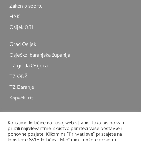
Zakon o sportu
HAK
Osijek 031
Grad Osijek
Osječko-baranjska županija
TZ grada Osijeka
TZ OBŽ
TZ Baranje
Kopački rit
Pratite nas na društvenim mrežama
Koristimo kolačiće na našoj web stranici kako bismo vam
pružili najrelevantnije iskustvo pamteći vaše postavke i
ponovne posjete. Klikom na "Prihvati sve" pristajete na
korištenje SVIH kolačića. Međutim, možete posjetiti