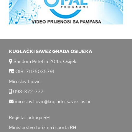
KUGLAČKI SAVEZ GRADA OSIJEKA
Šandora Petefija 204a, Osijek
OIB: 71175035791
Miroslav Liović
098-372-777
miroslav.liovic@kuglacki-savez-os.hr
Registar udruga RH
Ministarstvo turizma i sporta RH