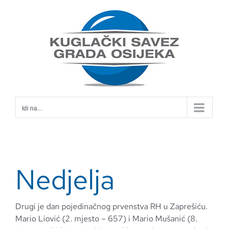
Skip
to
content
Idi na...
Nedjelja
Drugi je dan pojedinačnog prvenstva RH u Zaprešiću.
Mario Liović (2. mjesto – 657) i Mario Mušanić (8.