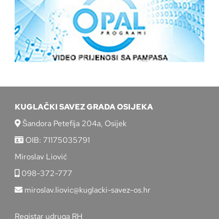
KUGLAČKI SAVEZ GRADA OSIJEKA
Šandora Petefija 204a, Osijek
OIB: 71175035791
Miroslav Liović
098-372-777
miroslav.liovic@kuglacki-savez-os.hr
Registar udruga RH