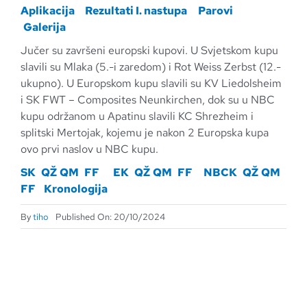
Aplikacija
Rezultati I. nastupa
Parovi
Galerija
Jučer su završeni europski kupovi. U Svjetskom kupu
slavili su Mlaka (5.-i zaredom) i Rot Weiss Zerbst (12.-
ukupno). U Europskom kupu slavili su KV Liedolsheim
i SK FWT – Composites Neunkirchen, dok su u NBC
kupu održanom u Apatinu slavili KC Shrezheim i
splitski Mertojak, kojemu je nakon 2 Europska kupa
ovo prvi naslov u NBC kupu.
SK
QŽ
QM
FF
EK
QŽ
QM
FF
NBCK
QŽ
QM
FF
Kronologija
By
tiho
Published On: 20/10/2024