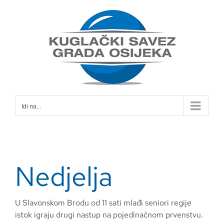
Skip
to
content
Idi na...
Nedjelja
U Slavonskom Brodu od 11 sati mlađi seniori regije
istok igraju drugi nastup na pojedinačnom prvenstvu.