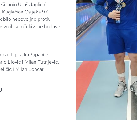
ešićanin Uroš Jagličić
. Kuglačice Osijeka 97
ak bilo nedovoljno protiv
osvojili su očekivane bodove
arovnih prvaka županije.
rio Liović i Milan Tutnjević,
ličić i Milan Lončar.
J