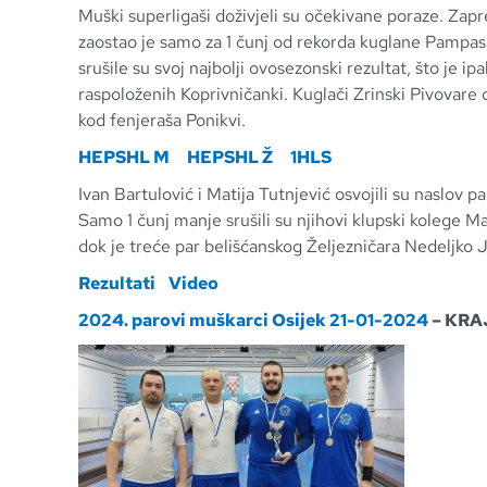
Muški superligaši doživjeli su očekivane poraze. Zapr
zaostao je samo za 1 čunj od rekorda kuglane Pampas
srušile su svoj najbolji ovosezonski rezultat, što je ip
raspoloženih Koprivničanki. Kuglači Zrinski Pivovare 
kod fenjeraša Ponikvi.
HEPSHL M
HEPSHL Ž
1HLS
Ivan Bartulović i Matija Tutnjević osvojili su naslov p
Samo 1 čunj manje srušili su njihovi klupski kolege Ma
dok je treće par belišćanskog Željezničara Nedeljko Je
Rezultati
Video
2024. parovi muškarci Osijek 21-01-2024
– KRA