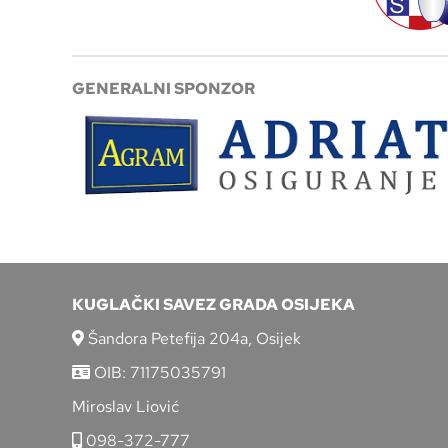
GENERALNI SPONZOR
KUGLAČKI SAVEZ GRADA OSIJEKA
Šandora Petefija 204a, Osijek
OIB: 71175035791
Miroslav Liović
098-372-777