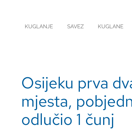
Skip
to
content
KUGLANJE
SAVEZ
KUGLANE
Osijeku prva dv
mjesta, pobjedn
odlučio 1 čunj