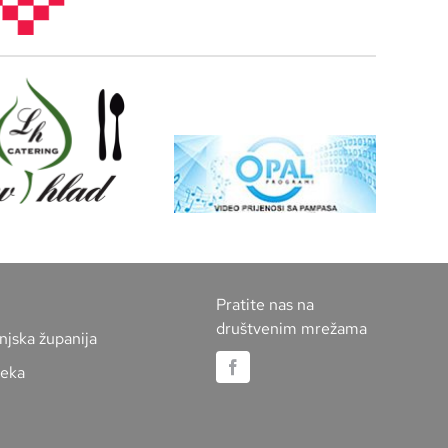
Pratite nas na
društvenim mrežama
njska županija
jeka