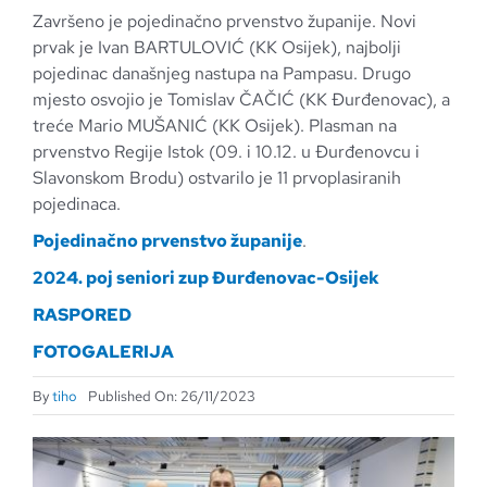
Završeno je pojedinačno prvenstvo županije. Novi
prvak je Ivan BARTULOVIĆ (KK Osijek), najbolji
pojedinac današnjeg nastupa na Pampasu. Drugo
mjesto osvojio je Tomislav ČAČIĆ (KK Đurđenovac), a
treće Mario MUŠANIĆ (KK Osijek). Plasman na
prvenstvo Regije Istok (09. i 10.12. u Đurđenovcu i
Slavonskom Brodu) ostvarilo je 11 prvoplasiranih
pojedinaca.
Pojedinačno prvenstvo županije
.
2024. poj seniori zup Đurđenovac-Osijek
RASPORED
FOTOGALERIJA
By
tiho
Published On: 26/11/2023