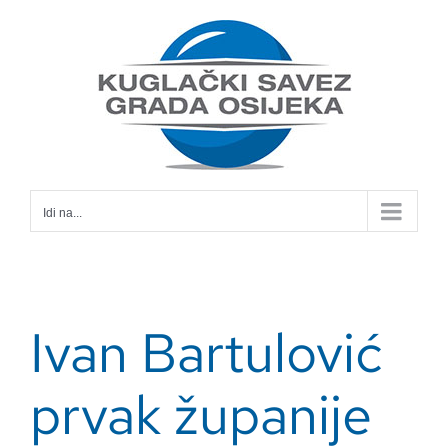
Skip
to
content
Idi na...
Ivan Bartulović
prvak županije