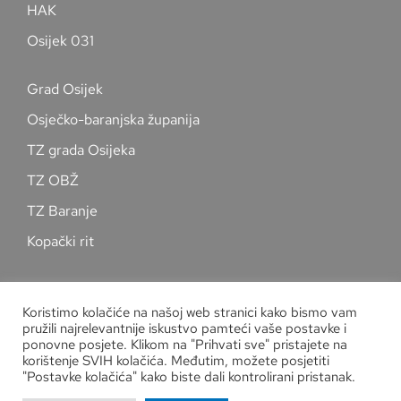
HAK
Osijek 031
Grad Osijek
Osječko-baranjska županija
TZ grada Osijeka
TZ OBŽ
TZ Baranje
Kopački rit
Pratite nas na društvenim mrežama
Koristimo kolačiće na našoj web stranici kako bismo vam
pružili najrelevantnije iskustvo pamteći vaše postavke i
ponovne posjete. Klikom na "Prihvati sve" pristajete na
korištenje SVIH kolačića. Međutim, možete posjetiti
"Postavke kolačića" kako biste dali kontrolirani pristanak.
Zaštita osobnih podataka