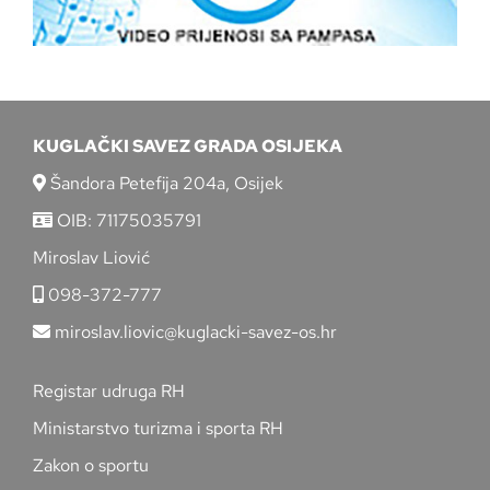
KUGLAČKI SAVEZ GRADA OSIJEKA
Šandora Petefija 204a, Osijek
OIB: 71175035791
Miroslav Liović
098-372-777
miroslav.liovic@kuglacki-savez-os.hr
Registar udruga RH
Ministarstvo turizma i sporta RH
Zakon o sportu