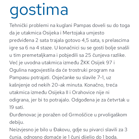
gostima
Tehnički problemi na kuglani Pampas doveli su do toga
da je utakmica Osijeka i Mertojaka umjesto
predviđena 2 sata trajala gotovo 4,5 sata, s prelascima
igre sa 6 na 4 staze. U konačnici su se gosti bolje snašli
u tim premetaljkama i pobjedili sa 25 čunjeva razlike.
Već je uvodna utakmica između ŽKK Osijek 97 i
Ogulina nagovjestila da će trostruki program na
Pampasu potrajati. Osječanke su slavile 7-1, uz
kašnjenje od nekih 20-ak minuta. Konačno, treća
utakmica između Osijeka II i Orahovice nije ni
odigrana, jer bi to potrajalo. Odgođena je za četvrtak u
19 sati.
Đurđenovac je poražen od Grmoščice u prvoligaškom
debiju.
Neizvjesno je bilo u Đakovu, gdje su pivarci slavili za 3
čunja, odnosno domaće je 1 čunj dijelio do 1 boda.