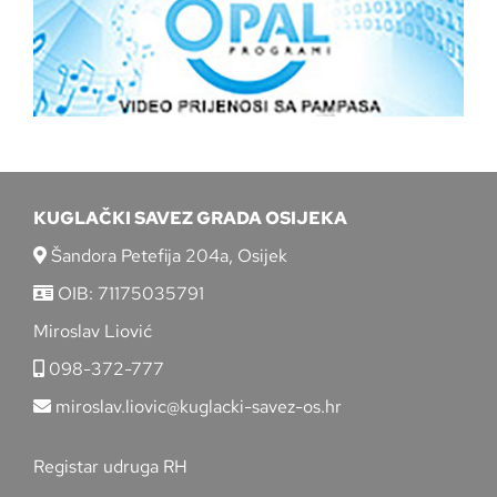
KUGLAČKI SAVEZ GRADA OSIJEKA
Šandora Petefija 204a, Osijek
OIB: 71175035791
Miroslav Liović
098-372-777
miroslav.liovic@kuglacki-savez-os.hr
Registar udruga RH