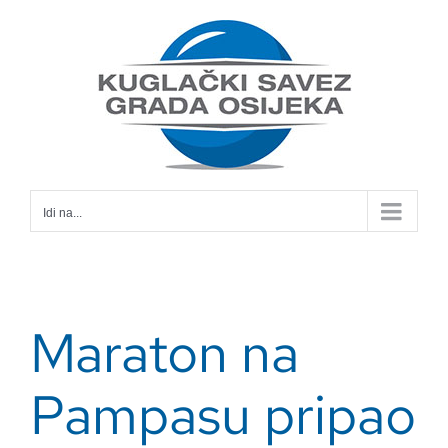
Skip
to
content
Idi na...
Maraton na
Pampasu pripao