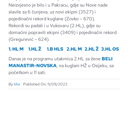
Neizvjesno je bilo i u Pakracu, gdje su Nove nade
slavile za 6 čunjeva, uz novi ekipni (3527) i
pojedinačni rekord kuglane (Zovko – 670).
Rekordi su padali i u Vukovaru (2.HL), gdje su
domaćini popravili ekipni (3409) i pojedinačni rekord
(Gregurević – 624).
1. HL M
1.HL Ž
1.B HLS
2.HL M
2.HL Ž
3.HL OS
Danas je na programu utakmica 2.HL za žene
BELI
MANASTIR-NOVSKA
, na kuglani HŽ u Osijeku, sa
početkom u 11 sati.
By
tiho
Published On: 11/09/2022