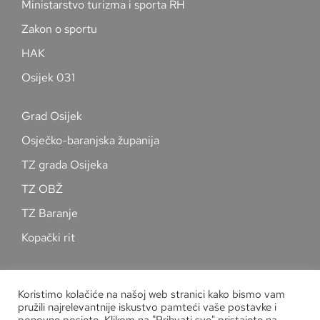
Ministarstvo turizma i sporta RH
Zakon o sportu
HAK
Osijek 031
Grad Osijek
Osječko-baranjska županija
TZ grada Osijeka
TZ OBŽ
TZ Baranje
Kopački rit
Pratite nas na društvenim mrežama
Koristimo kolačiće na našoj web stranici kako bismo vam
pružili najrelevantnije iskustvo pamteći vaše postavke i
ponovne posjete. Klikom na "Prihvati sve" pristajete na