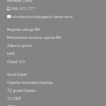
Miroslav Liović
098-372-777
miroslav.liovic@kuglacki-savez-os.hr
Registar udruga RH
Ministarstvo turizma i sporta RH
Zakon o sportu
HAK
Osijek 031
Grad Osijek
Osječko-baranjska županija
TZ grada Osijeka
TZ OBŽ