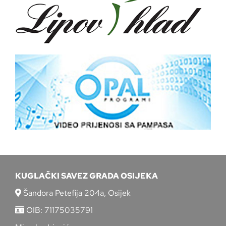
KUGLAČKI SAVEZ GRADA OSIJEKA
Šandora Petefija 204a, Osijek
OIB: 71175035791