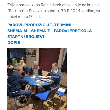
Žrijeb parova kupa Regije Istok obavljen je na kuglani
“Fortuna” u Đakovu, u subotu, 30.11.2024. godine, sa
početkom u 17 sati.
PAROVI-PROPOZICIJE-TERMINI
SHEMA M
SHEMA Ž
PAROVI PRETKOLA
STARTNI BROJEVI
DOPIS