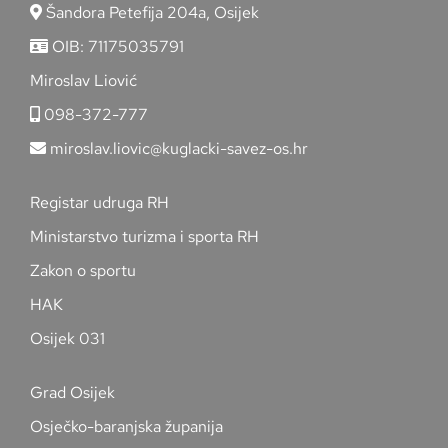
Šandora Petefija 204a, Osijek
OIB: 71175035791
Miroslav Liović
098-372-777
miroslav.liovic@kuglacki-savez-os.hr
Registar udruga RH
Ministarstvo turizma i sporta RH
Zakon o sportu
HAK
Osijek 031
Grad Osijek
Osječko-baranjska županija