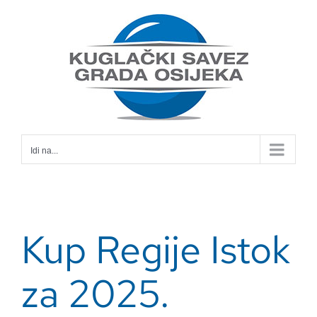
Skip
to
content
Idi na...
Kup Regije Istok
za 2025.