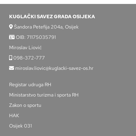
KUGLAČKI SAVEZ GRADA OSIJEKA
Šandora Petefija 204a, Osijek
OIB: 71175035791
Miroslav Liović
098-372-777
miroslav.liovic@kuglacki-savez-os.hr
Registar udruga RH
Ministarstvo turizma i sporta RH
Zakon o sportu
HAK
Osijek 031