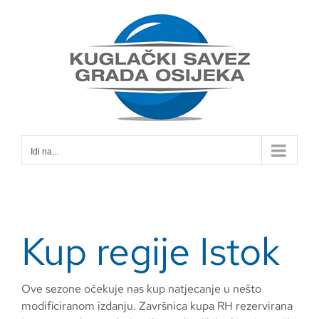
Skip
to
content
Idi na...
Kup regije Istok
Ove sezone očekuje nas kup natjecanje u nešto
modificiranom izdanju. Završnica kupa RH rezervirana