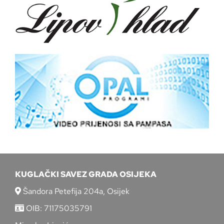
KUGLAČKI SAVEZ GRADA OSIJEKA
Šandora Petefija 204a, Osijek
OIB: 71175035791