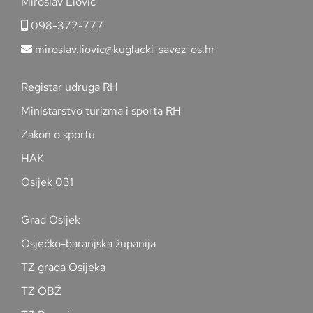
Miroslav Liović
098-372-777
miroslav.liovic@kuglacki-savez-os.hr
Registar udruga RH
Ministarstvo turizma i sporta RH
Zakon o sportu
HAK
Osijek 031
Grad Osijek
Osječko-baranjska županija
TZ grada Osijeka
TZ OBŽ