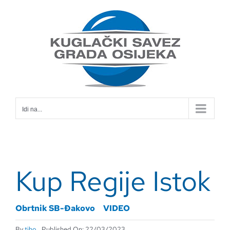
Skip
to
content
Idi na...
Kup Regije Istok
Obrtnik SB-Đakovo
VIDEO
By
tiho
Published On: 22/03/2023