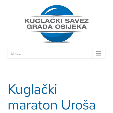
Skip
to
content
Idi na...
Kuglački
maraton Uroša