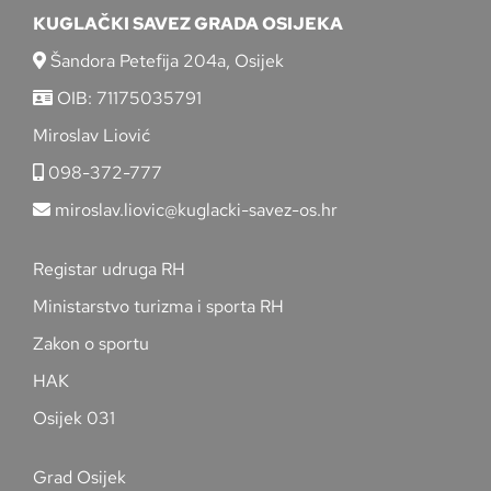
KUGLAČKI SAVEZ GRADA OSIJEKA
Šandora Petefija 204a, Osijek
OIB: 71175035791
Miroslav Liović
098-372-777
miroslav.liovic@kuglacki-savez-os.hr
Registar udruga RH
Ministarstvo turizma i sporta RH
Zakon o sportu
HAK
Osijek 031
Grad Osijek