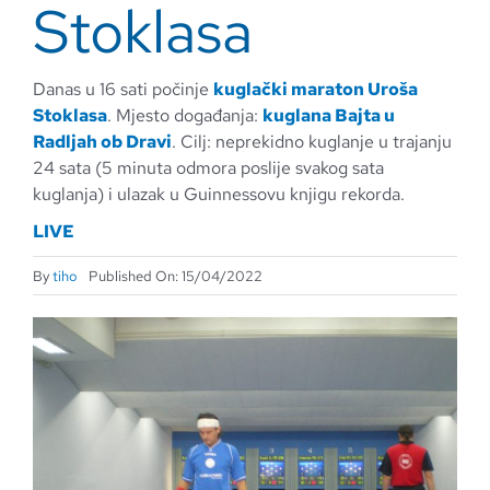
Stoklasa
Danas u 16 sati počinje
kuglački maraton Uroša
Stoklasa
. Mjesto događanja:
kuglana Bajta u
Radljah ob Dravi
. Cilj: neprekidno kuglanje u trajanju
24 sata (5 minuta odmora poslije svakog sata
kuglanja) i ulazak u Guinnessovu knjigu rekorda.
LIVE
By
tiho
Published On: 15/04/2022