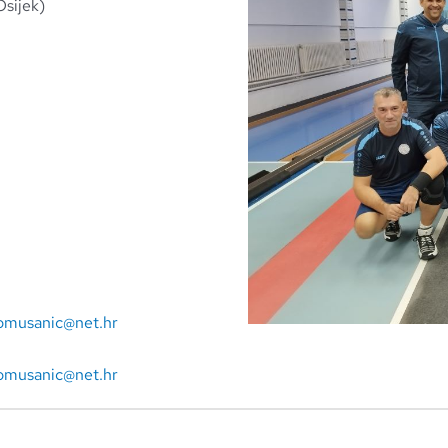
Osijek)
omusanic@net.hr
omusanic@net.hr