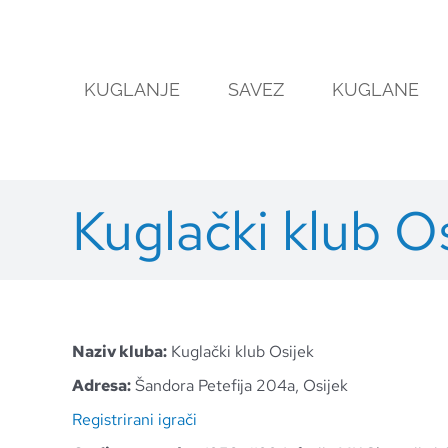
Skip
to
content
KUGLANJE
SAVEZ
KUGLANE
Kuglački klub O
Naziv kluba:
Kuglački klub Osijek
Adresa:
Šandora Petefija 204a, Osijek
Registrirani igrači