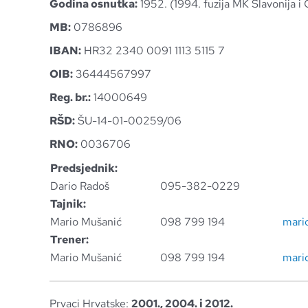
Godina osnutka:
1952. (1994. fuzija MK Slavonija i 
MB:
0786896
IBAN:
HR32 2340 0091 1113 5115 7
OIB:
36444567997
Reg. br.:
14000649
RŠD:
ŠU-14-01-00259/06
RNO:
0036706
P
redsjednik:
Dario Radoš
095-382-0229
Tajnik:
Mario Mušanić
098 799 194
mari
Trener:
Mario Mušanić
098 799 194
mari
Prvaci Hrvatske:
2001., 2004. i 2012.