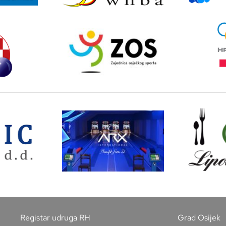
Registar udruga RH
Grad Osijek