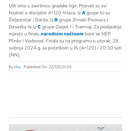
Ušli smo u završnicu gradske lige. Poznati su svi
finalisti u disciplini 4×120 hitaca. Iz
A
grupe to su
Željezničar i Darda, iz
B
grupe Zrinski Pivovara i
Devetka te iz
C
grupe Osijek 1 i Tramvaj. Za posljednje
mjesto u finalu
narodnim načinom
bore se HEP
Plinko i Vodovod. Finala su na programu u utorak, 28.
svibnja 2024.g. sa početkom u 16 (4×120) i 20:30 sati
(NN).
By
tiho
Published On: 22/05/2024