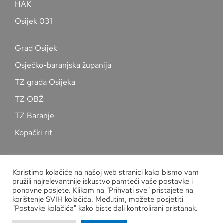
HAK
Osijek 031
Grad Osijek
Osječko-baranjska županija
TZ grada Osijeka
TZ OBŽ
TZ Baranje
Kopački rit
Pratite nas na društvenim mrežama
Koristimo kolačiće na našoj web stranici kako bismo vam
pružili najrelevantnije iskustvo pamteći vaše postavke i
ponovne posjete. Klikom na "Prihvati sve" pristajete na
korištenje SVIH kolačića. Međutim, možete posjetiti
"Postavke kolačića" kako biste dali kontrolirani pristanak.
Zaštita osobnih podataka