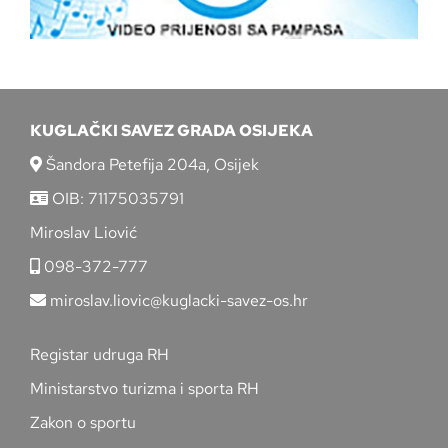
KUGLAČKI SAVEZ GRADA OSIJEKA
Šandora Petefija 204a, Osijek
OIB: 71175035791
Miroslav Liović
098-372-777
miroslav.liovic@kuglacki-savez-os.hr
Registar udruga RH
Ministarstvo turizma i sporta RH
Zakon o sportu