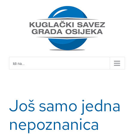
Skip
to
content
Idi na...
Još samo jedna
nepoznanica