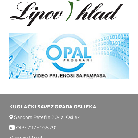
KUGLAČKI SAVEZ GRADA OSIJEKA
Šandora Petefija 204a, Osijek
OIB: 71175035791