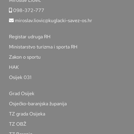
Miroslav Liović
098-372-777
miroslav.liovic@kuglacki-savez-os.hr
Registar udruga RH
Ministarstvo turizma i sporta RH
Zakon o sportu
HAK
Osijek 031
Grad Osijek
Osječko-baranjska županija
TZ grada Osijeka
TZ OBŽ