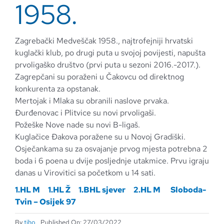
1958.
Zagrebački Medveščak 1958., najtrofejniji hrvatski
kuglački klub, po drugi puta u svojoj povijesti, napušta
prvoligaško društvo (prvi puta u sezoni 2016.-2017.).
Zagrepčani su poraženi u Čakovcu od direktnog
konkurenta za opstanak.
Mertojak i Mlaka su obranili naslove prvaka.
Đurđenovac i Plitvice su novi prvoligaši.
Požeške Nove nade su novi B-ligaš.
Kuglačice Đakova poražene su u Novoj Gradiški.
Osječankama su za osvajanje prvog mjesta potrebna 2
boda i 6 poena u dvije posljednje utakmice. Prvu igraju
danas u Virovitici sa početkom u 14 sati.
1.HL M
1.HL Ž
1.BHL sjever
2.HL M
Sloboda-
Tvin – Osijek 97
By
tiho
Published On: 27/03/2022