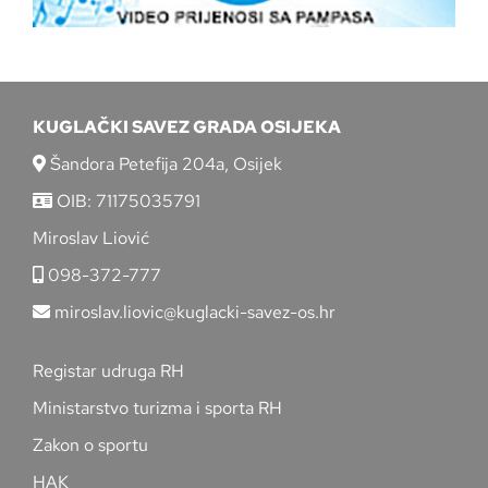
KUGLAČKI SAVEZ GRADA OSIJEKA
Šandora Petefija 204a, Osijek
OIB: 71175035791
Miroslav Liović
098-372-777
miroslav.liovic@kuglacki-savez-os.hr
Registar udruga RH
Ministarstvo turizma i sporta RH
Zakon o sportu
HAK