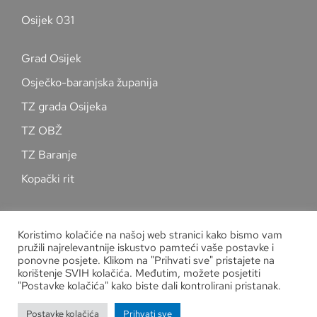
Osijek 031
Grad Osijek
Osječko-baranjska županija
TZ grada Osijeka
TZ OBŽ
TZ Baranje
Kopački rit
Pratite nas na društvenim mrežama
Koristimo kolačiće na našoj web stranici kako bismo vam
pružili najrelevantnije iskustvo pamteći vaše postavke i
ponovne posjete. Klikom na "Prihvati sve" pristajete na
korištenje SVIH kolačića. Međutim, možete posjetiti
"Postavke kolačića" kako biste dali kontrolirani pristanak.
Zaštita osobnih podataka
Postavke kolačića
Prihvati sve
Copyright
Kuglački savez grada Osijeka