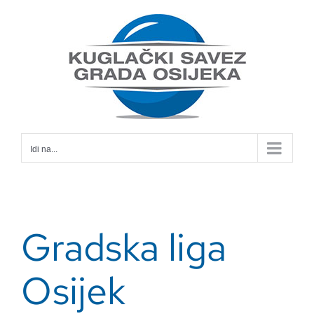
Skip
to
content
Idi na...
Gradska liga
Osijek