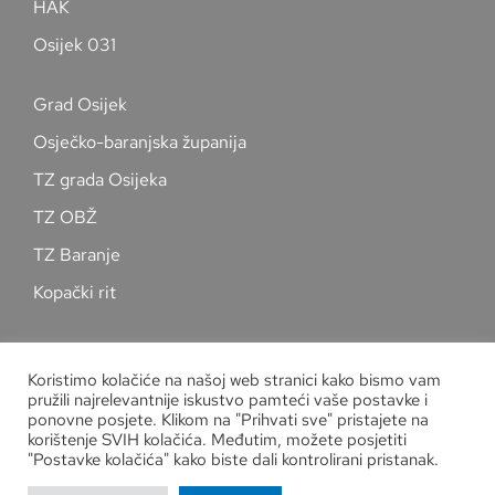
HAK
Osijek 031
Grad Osijek
Osječko-baranjska županija
TZ grada Osijeka
TZ OBŽ
TZ Baranje
Kopački rit
Pratite nas na društvenim mrežama
Koristimo kolačiće na našoj web stranici kako bismo vam
pružili najrelevantnije iskustvo pamteći vaše postavke i
ponovne posjete. Klikom na "Prihvati sve" pristajete na
korištenje SVIH kolačića. Međutim, možete posjetiti
"Postavke kolačića" kako biste dali kontrolirani pristanak.
Zaštita osobnih podataka