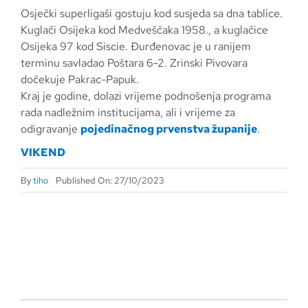
Osječki superligaši gostuju kod susjeda sa dna tablice.
Kuglači Osijeka kod Medveščaka 1958., a kuglačice
Osijeka 97 kod Siscie. Đurđenovac je u ranijem
terminu savladao Poštara 6-2. Zrinski Pivovara
dočekuje Pakrac-Papuk.
Kraj je godine, dolazi vrijeme podnošenja programa
rada nadležnim institucijama, ali i vrijeme za
odigravanje
pojedinačnog prvenstva županije
.
VIKEND
By
tiho
Published On: 27/10/2023