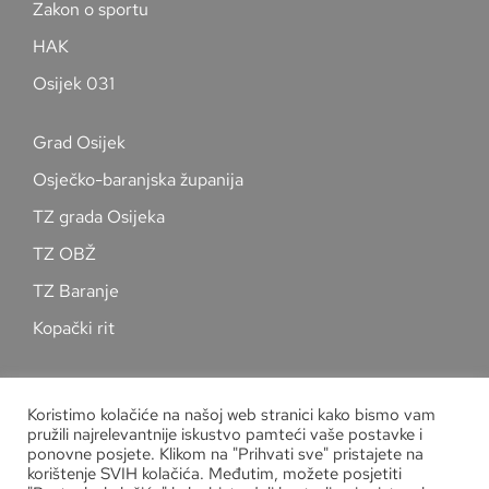
Zakon o sportu
HAK
Osijek 031
Grad Osijek
Osječko-baranjska županija
TZ grada Osijeka
TZ OBŽ
TZ Baranje
Kopački rit
Pratite nas na društvenim mrežama
Koristimo kolačiće na našoj web stranici kako bismo vam
pružili najrelevantnije iskustvo pamteći vaše postavke i
ponovne posjete. Klikom na "Prihvati sve" pristajete na
korištenje SVIH kolačića. Međutim, možete posjetiti