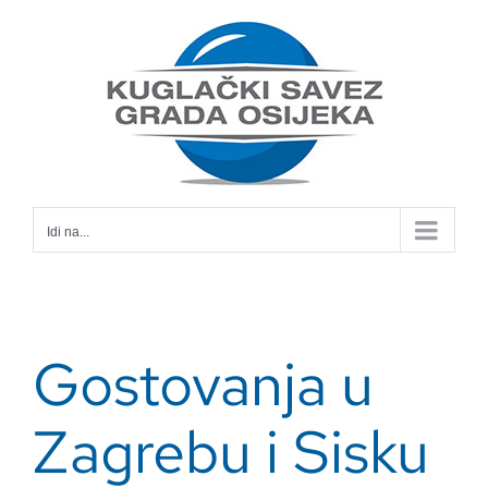
Skip
to
content
Idi na...
Gostovanja u
Zagrebu i Sisku