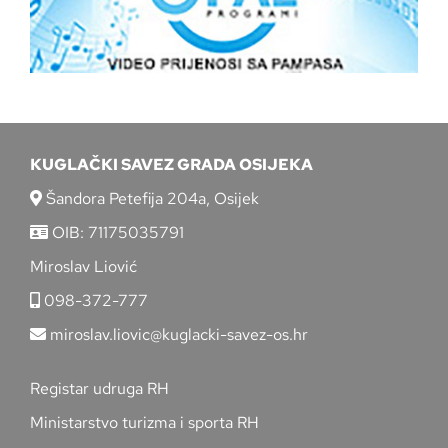
KUGLAČKI SAVEZ GRADA OSIJEKA
Šandora Petefija 204a, Osijek
OIB: 71175035791
Miroslav Liović
098-372-777
miroslav.liovic@kuglacki-savez-os.hr
Registar udruga RH
Ministarstvo turizma i sporta RH