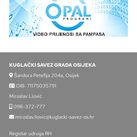
KUGLAČKI SAVEZ GRADA OSIJEKA
Šandora Petefija 204a, Osijek
OIB: 71175035791
Miroslav Liović
098-372-777
miroslav.liovic@kuglacki-savez-os.hr
Registar udruga RH