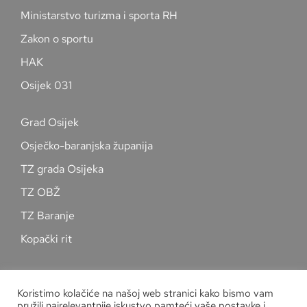
Ministarstvo turizma i sporta RH
Zakon o sportu
HAK
Osijek 031
Grad Osijek
Osječko-baranjska županija
TZ grada Osijeka
TZ OBŽ
TZ Baranje
Kopački rit
Pratite nas na društvenim mrežama
Koristimo kolačiće na našoj web stranici kako bismo vam
pružili najrelevantnije iskustvo pamteći vaše postavke i