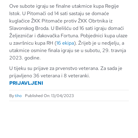
Ove subote igraju se finalne utakmice kupa Regije
Istok. U Pitomači od 14 sati sastaju se domaće
kuglačice ŽKK Pitomače protiv ŽKK Obrtnika iz
Slavonskog Broda. U Belišću od 16 sati igraju domaći
Željezničar i đakovačka Fortuna. Pobjednici kupa ulaze
u završnicu kupa RH (
16 ekipa
). Žrijeb je u nedjelju, a
utakmice osmine finala igraju se u subotu, 29. travnja
2023. godine.
U tijeku su prijave za prvenstvo veterana. Za sada je
prijavljeno 36 veterana i 8 veteranki.
PRIJAVLJENI
By
tiho
Published On: 13/04/2023