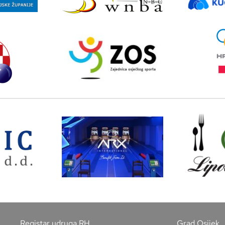
Registar udruga RH
Grad Osijek