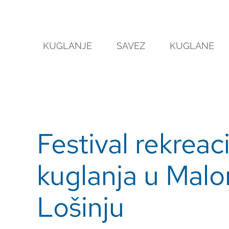
Skip
to
content
KUGLANJE
SAVEZ
KUGLANE
Festival rekreac
kuglanja u Mal
Lošinju