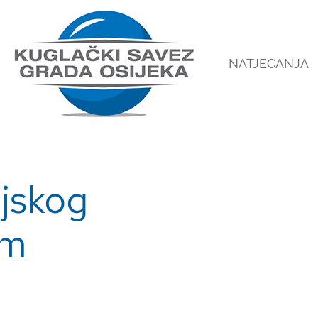
NATJECANJA
ijskog
om