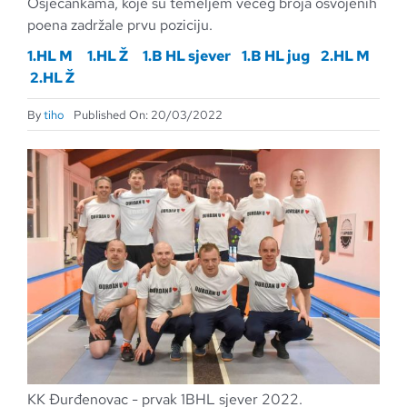
Osječankama, koje su temeljem većeg broja osvojenih
poena zadržale prvu poziciju.
1.HL M
1.HL Ž
1.B HL sjever
1.B HL jug
2.HL M
2.HL Ž
By
tiho
Published On: 20/03/2022
KK Đurđenovac - prvak 1BHL sjever 2022.