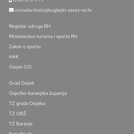
miroslav.liovic@kuglacki-savez-os.hr
Registar udruga RH
Ministarstvo turizma i sporta RH
Zakon o sportu
HAK
Osijek 031
Grad Osijek
Osječko-baranjska županija
TZ grada Osijeka
TZ OBŽ
TZ Baranje
Kopački rit