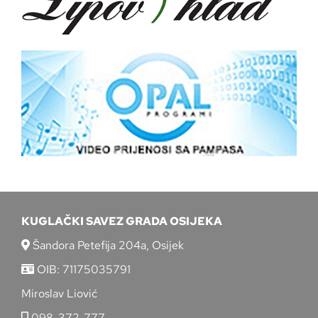
KUGLAČKI SAVEZ GRADA OSIJEKA
Šandora Petefija 204a, Osijek
OIB: 71175035791
Miroslav Liović
098-372-777