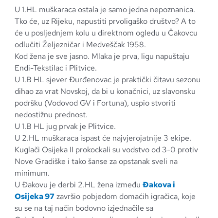
U 1.HL muškaraca ostala je samo jedna nepoznanica.
Tko će, uz Rijeku, napustiti prvoligaško društvo? A to
će u posljednjem kolu u direktnom ogledu u Čakovcu
odlučiti Željezničar i Medveščak 1958.
Kod žena je sve jasno. Mlaka je prva, ligu napuštaju
Endi-Tekstilac i Plitvice.
U 1.B HL sjever Đurđenovac je praktički čitavu sezonu
dihao za vrat Novskoj, da bi u konačnici, uz slavonsku
podršku (Vodovod GV i Fortuna), uspio stvoriti
nedostižnu prednost.
U 1.B HL jug prvak je Plitvice.
U 2.HL muškaraca ispast će najvjerojatnije 3 ekipe.
Kuglači Osijeka II prokockali su vodstvo od 3-0 protiv
Nove Gradiške i tako šanse za opstanak sveli na
minimum.
U Đakovu je derbi 2.HL žena između
Đakova i
Osijeka 97
završio pobjedom domaćih igračica, koje
su se na taj način bodovno izjednačile sa