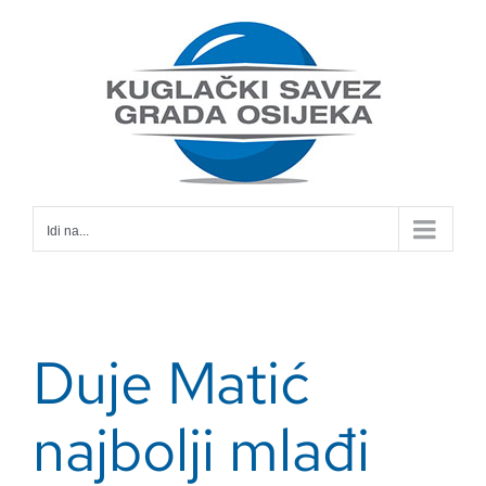
Skip
to
content
Idi na...
Duje Matić
najbolji mlađi