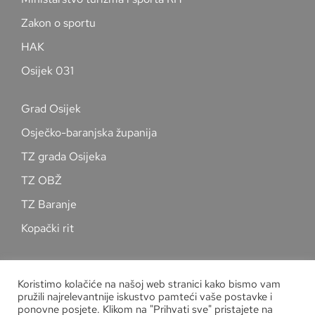
Zakon o sportu
HAK
Osijek 031
Grad Osijek
Osječko-baranjska županija
TZ grada Osijeka
TZ OBŽ
TZ Baranje
Kopački rit
Pratite nas na društvenim mrežama
Koristimo kolačiće na našoj web stranici kako bismo vam
pružili najrelevantnije iskustvo pamteći vaše postavke i
ponovne posjete. Klikom na "Prihvati sve" pristajete na