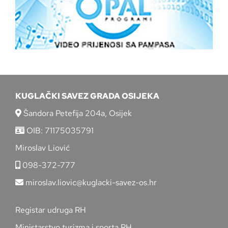
KUGLAČKI SAVEZ GRADA OSIJEKA
Šandora Petefija 204a, Osijek
OIB: 71175035791
Miroslav Liović
098-372-777
miroslav.liovic@kuglacki-savez-os.hr
Registar udruga RH
Ministarstvo turizma i sporta RH