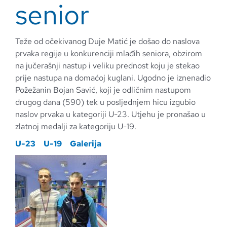
senior
Teže od očekivanog Duje Matić je došao do naslova
prvaka regije u konkurenciji mlađih seniora, obzirom
na jučerašnji nastup i veliku prednost koju je stekao
prije nastupa na domaćoj kuglani. Ugodno je iznenadio
Požežanin Bojan Savić, koji je odličnim nastupom
drugog dana (590) tek u posljednjem hicu izgubio
naslov prvaka u kategoriji U-23. Utjehu je pronašao u
zlatnoj medalji za kategoriju U-19.
U-23
U-19
Galerija