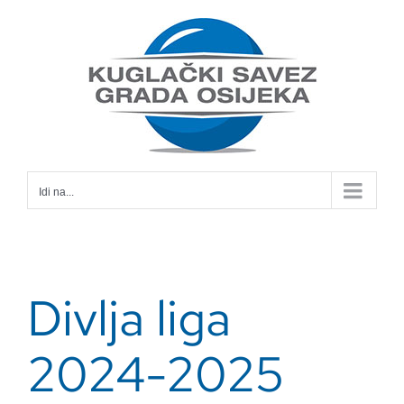
Skip
to
content
Idi na...
Divlja liga
2024-2025