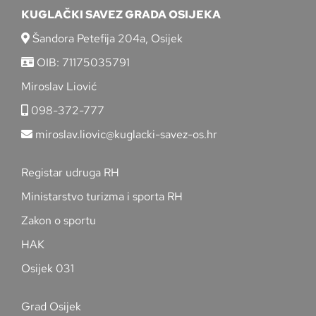
KUGLAČKI SAVEZ GRADA OSIJEKA
Šandora Petefija 204a, Osijek
OIB: 71175035791
Miroslav Liović
098-372-777
miroslav.liovic@kuglacki-savez-os.hr
Registar udruga RH
Ministarstvo turizma i sporta RH
Zakon o sportu
HAK
Osijek 031
Grad Osijek