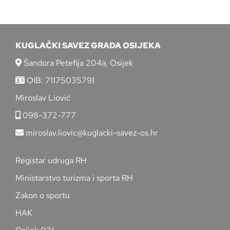
KUGLAČKI SAVEZ GRADA OSIJEKA
Šandora Petefija 204a, Osijek
OIB: 71175035791
Miroslav Liović
098-372-777
miroslav.liovic@kuglacki-savez-os.hr
Registar udruga RH
Ministarstvo turizma i sporta RH
Zakon o sportu
HAK