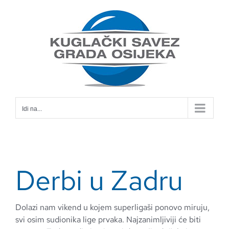
Skip
to
content
Idi na...
Derbi u Zadru
Dolazi nam vikend u kojem superligaši ponovo miruju,
svi osim sudionika lige prvaka. Najzanimljiviji će biti