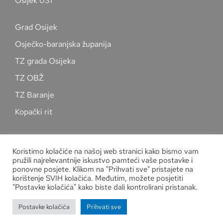
Osijek 031
Grad Osijek
Osječko-baranjska županija
TZ grada Osijeka
TZ OBŽ
TZ Baranje
Kopački rit
Pratite nas na društvenim mrežama
Koristimo kolačiće na našoj web stranici kako bismo vam
pružili najrelevantnije iskustvo pamteći vaše postavke i
ponovne posjete. Klikom na "Prihvati sve" pristajete na
korištenje SVIH kolačića. Međutim, možete posjetiti
"Postavke kolačića" kako biste dali kontrolirani pristanak.
Zaštita osobnih podataka
Postavke kolačića
Prihvati sve
Copyright
Kuglački savez grada Osijeka