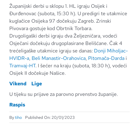
Županijski derbi u sklopu 1. HL igraju Osijek i
Đurđenovac (subota, 15:30 h). U predigri te utakmice
kuglačice Osijeka 97 dočekuju Zagreb. Zrinski
Pivovara gostuje kod Obrtnik Torbara.
Drugoligaški derbi igraju dva Željezničara, vodeći
Osječani dočekuju drugoplasirane Belišćane. Čak 4
trećeligaške utakmice igraju se danas:
Donji Miholjac-
HVIDR-a
,
Beli Manastir-Orahovica
,
Pitomača-Darda
i
Tramvaj-HT
. I šećer na kraju (subota, 18:30 h), vodeći
Osijek II dočekuje Našice.
Vikend
Lige
U tijeku su prijave za parovno prvenstvo županije.
Raspis
By
tiho
Published On: 20/01/2023