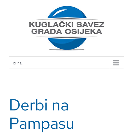
Skip
to
content
Idi na...
Derbi na
Pampasu