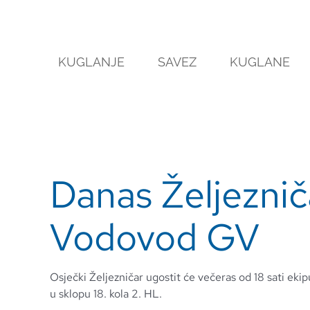
Skip
to
content
KUGLANJE
SAVEZ
KUGLANE
Danas Željeznič
Vodovod GV
Osječki Željezničar ugostit će večeras od 18 sati ek
u sklopu 18. kola 2. HL.