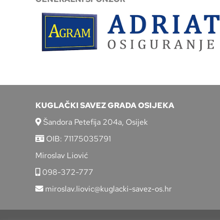
KUGLAČKI SAVEZ GRADA OSIJEKA
Šandora Petefija 204a, Osijek
OIB: 71175035791
Miroslav Liović
098-372-777
miroslav.liovic@kuglacki-savez-os.hr