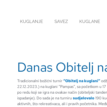
Skip
to
content
KUGLANJE
SAVEZ
KUGLANE
Danas Obitelj n
Tradicionalni božićni turnir
“Obitelj na kuglani”
odž
22.12.2023.) na kuglani “Pampas”, sa početkom u 17 s
po redu koji se igra na ovakav način (obiteljski tandem
ispadanje). Do sada je na turniru
sudjelovalo
190 kug
aktivnih, što rekreativaca, ali i pravih početnika. Me