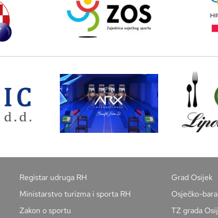
Registar udruga RH
Grad Osijek
Ministarstvo turizma i sporta RH
Osječko-bara
Zakon o sportu
TZ grada Osi