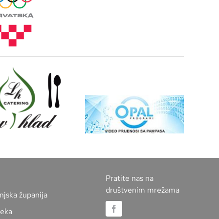
Pratite nas na
društvenim mrežama
njska županija
jeka